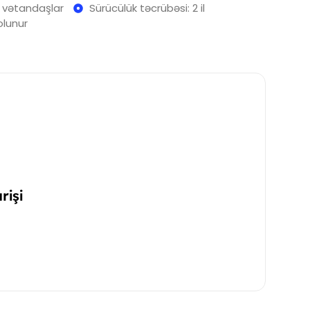
ci vətandaşlar
Sürücülük təcrübəsi: 2 il
olunur
rişi