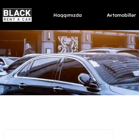
Haqqımızda
Avtomobillər