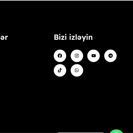
lər
Bizi izləyin