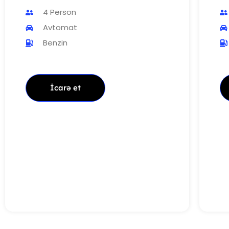
4 Person
Avtomat
Benzin
İcarə et