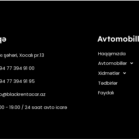
qə
Avtomobil
Haqqımızda
ı şəhəri, Xocalı pr.13
Avtomobillər
94 77 394 91 00
Xidmətlər
94 77 394 91 95
Tədbirlər
Faydalı
fo@blackrentacar.az
00 - 19.00 / 24 saat avto icarə