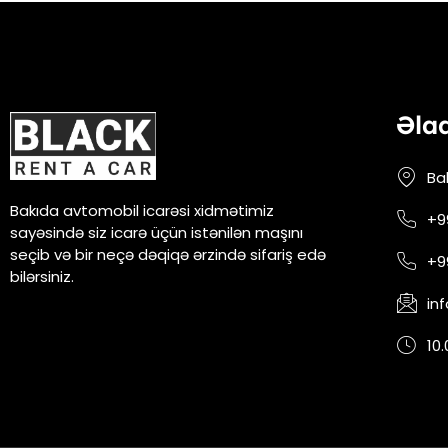
Əla
Bak
Bakıda avtomobil icarəsi xidmətimiz
+9
sayəsində siz icarə üçün istənilən maşını
seçib və bir neçə dəqiqə ərzində sifariş edə
+9
bilərsiniz.
in
10.