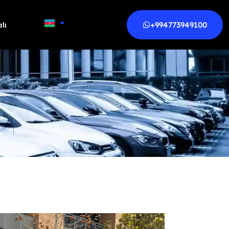
lı
+994773949100