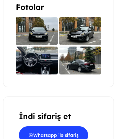
Fotolar
İndi sifariş et
Whatsapp ilə sifariş