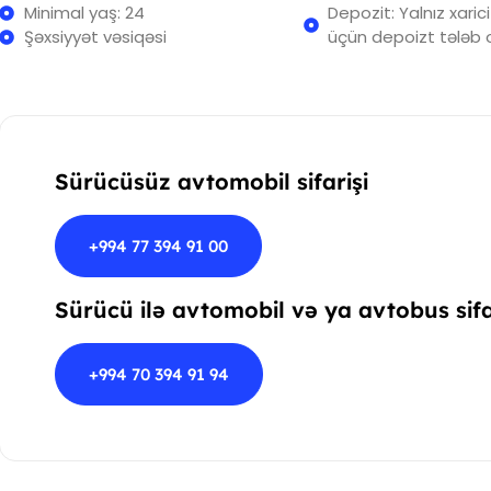
Minimal yaş: 24
Depozit: Yalnız xari
Şəxsiyyət vəsiqəsi
üçün depoizt tələb 
Sürücüsüz avtomobil sifarişi
+994 77 394 91 00
Sürücü ilə avtomobil və ya avtobus sifa
+994 70 394 91 94