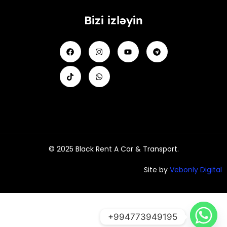
Bizi izləyin
© 2025 Black Rent A Car & Transport.
Site by
Vebonly Digital
+994773949195