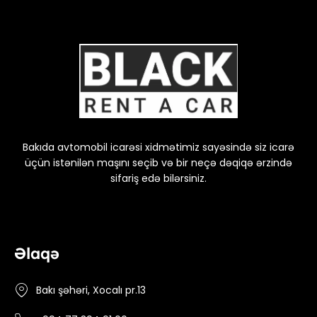
Bakıda avtomobil icarəsi xidmətimiz sayəsində siz icarə
üçün istənilən maşını seçib və bir neçə dəqiqə ərzində
sifariş edə bilərsiniz.
Əlaqə
Bakı şəhəri, Xocalı pr.13