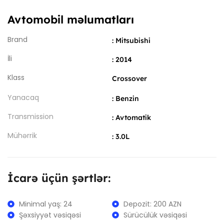
Avtomobil məlumatları
Brand
: Mitsubishi
İli
: 2014
Klass
Crossover
Yanacaq
: Benzin
Transmission
: Avtomatik
Mühərrik
: 3.0L
İcarə üçün şərtlər:
Minimal yaş: 24
Depozit: 200 AZN
Şəxsiyyət vəsiqəsi
Sürücülük vəsiqəsi