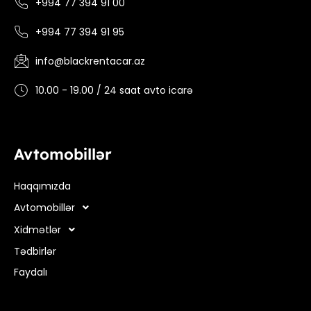
+994 77 394 91 00
+994 77 394 91 95
info@blackrentacar.az
10.00 - 19.00 / 24 saat avto icarə
Avtomobillər
Haqqımızda
Avtomobillər
Xidmətlər
Tədbirlər
Faydalı